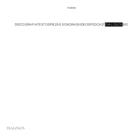
NOEMA
DISCOGRAFIA
TEXTOS
PIEZAS SONORAS
VIDEOS
PODCAST
DIALOGOS
BIO
DIÁLOGOS