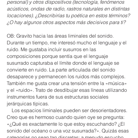
personal) y otros dispositivos (tecnología, fenómenos
acústicos, ondas de radio, rastros naturales en distintas
locaciones). ¿Describirías tu poética en estos términos?
¿O hay algunos otros aspectos más decisivos para ti?
OB: Gravito hacia las áreas liminales del sonido.
Durante un tiempo, me interesó mucho el lenguaje y el
ruido. Me gustaba incluir susurros en las
composiciones porque sentía que el lenguaje
susurrado capturaba el límite donde el lenguaje se
convierte en ruido. La parte articulada del sonido
desaparece y permanecen los ruidos más complejos.
También me gusta crear una tensión entre la «música»
y el «ruido». Trato de desdibujar esas líneas utilizando
instrumentos fuera de sus estructuras sociales
jerárquicas típicas.
Los espacios liminales pueden ser desorientadores.
Creo que es hermoso cuando quien oye se pregunta:
«¿Qué es exactamente lo que estoy escuchando? ¿El
sonido del océano o una voz susurrada?». Quizás esas
categorías no sean tan discretas; a menudo escucho